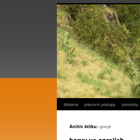
diorama
pracovní postupy
pomůcky
spreje
Archiv štítku: