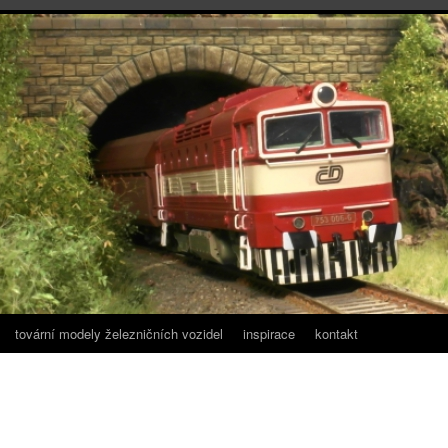
tovární modely železničních vozidel
inspirace
kontakt