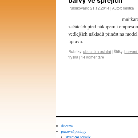
barvy ve sprejích
Publikováno
21.12.2014
|
Autor:
mnitka
mnitkara
začátcích před nákupem kompresoru a
vedlejších nákladů přinést na mode
úpravu.
Rubriky:
obecné a ostatní
|
Štítky:
barvení
tryska
|
14 komentáře
diorama
pracovní postupy
ztvárnění přírody