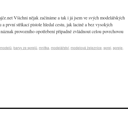
jče.net Všichni nějak začínáme a tak i já jsem ve svých modelářských
 první stříkací pistole hledal cestu, jak lacině a bez vysokých
l náznak provozního opotřebení případně zvládnout celou povrchovou
 modelů
,
barvy ze sprejů
,
mnitka
,
modelářství
,
modelová železnice
,
sprej
,
spreje
,