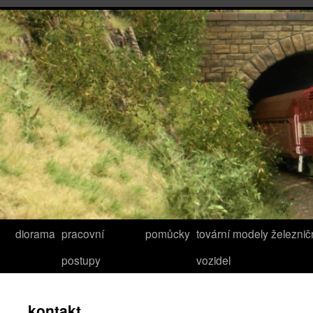
diorama
pracovní
pomůcky
tovární modely železnič
postupy
vozidel
kontakt