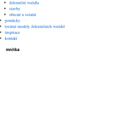
železniční vozidla
stavby
obecné a ostatní
pomůcky
tovární modely železničních vozidel
inspirace
kontakt
mnitka