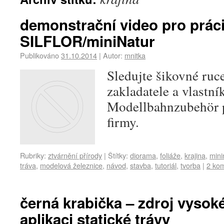
demonstrační video pro práci
SILFLOR/miniNatur
Publikováno
31.10.2014
|
Autor:
mnitka
Sledujte šikovné ru
zakladatele a vlastní
Modellbahnzubehör p
firmy.
Rubriky:
ztvárnění přírody
|
Štítky:
diorama
,
foliáže
,
krajina
,
mini
tráva
,
modelová železnice
,
návod
,
stavba
,
tutoriál
,
tvorba
|
2 ko
černá krabička – zdroj vysok
aplikaci statické trávy