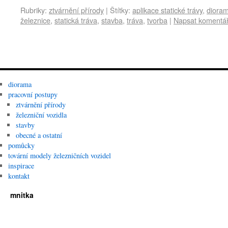
Rubriky:
ztvárnění přírody
|
Štítky:
aplikace statické trávy
,
diora
železnice
,
statická tráva
,
stavba
,
tráva
,
tvorba
|
Napsat komentá
diorama
pracovní postupy
ztvárnění přírody
železniční vozidla
stavby
obecné a ostatní
pomůcky
tovární modely železničních vozidel
inspirace
kontakt
mnitka