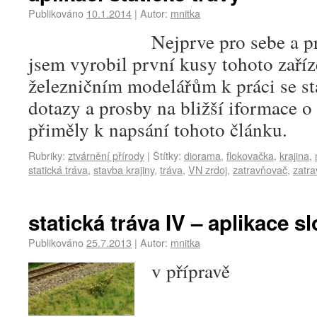
Publikováno
10.1.2014
|
Autor:
mnitka
Nejprve pro sebe a pr
jsem vyrobil první kusy tohoto zaří
železničním modelářům k práci se s
dotazy a prosby na bližší iformace o
přiměly k napsání tohoto článku.
Rubriky:
ztvárnění přírody
|
Štítky:
diorama
,
flokovačka
,
krajina
,
statická tráva
,
stavba krajiny
,
tráva
,
VN zrdoj
,
zatravňovač
,
zatr
statická tráva IV – aplikace sl
Publikováno
25.7.2013
|
Autor:
mnitka
v přípravě