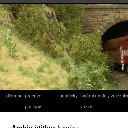
diorama
pracovní
pomůcky
tovární modely železnič
postupy
vozidel
krajina
Archiv štítku: