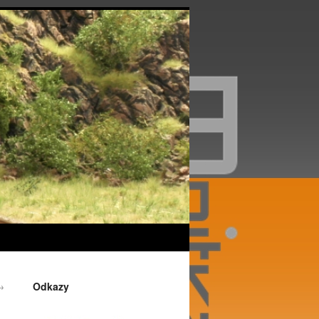
Odkazy
→