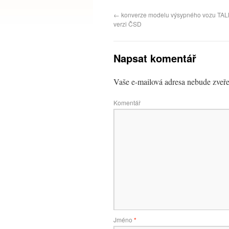
←
konverze modelu výsypného vozu TAL
verzi ČSD
Napsat komentář
Vaše e-mailová adresa nebude zveře
Komentář
Jméno
*