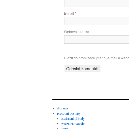
E-mail
*
Webová stránka
Uložit do prohlížeče jméno, e-mail a web
diorama
pracovní postupy
ztvárnění přírody
železniční vozidla
stavby