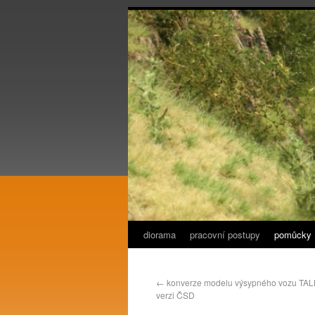
diorama
pracovní postupy
pomůcky
←
konverze modelu výsypného vozu TAL
verzi ČSD