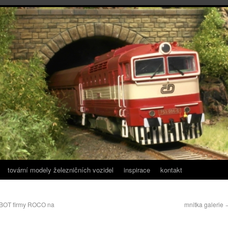
tovární modely železničních vozidel
inspirace
kontakt
BOT firmy ROCO na
mnitka galerie