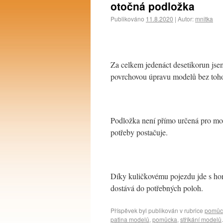
otočná podložka
Publikováno
11.8.2020
|
Autor:
mnitka
Za celkem jedenáct desetikorun jse
povrchovou úpravu modelů bez toho,
Podložka není přímo určená pro mod
potřeby postačuje.
Díky kuličkovému pojezdu jde s horn
dostává do potřebných poloh.
Příspěvek byl publikován v rubrice
pomůc
patina modelů
,
pomůcka
,
stříkání modelů