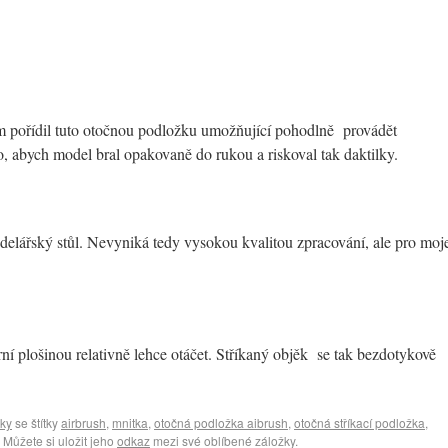
m pořídil tuto otočnou podložku umožňující pohodlně provádět
 abych model bral opakovaně do rukou a riskoval tak daktilky.
elářský stůl. Nevyniká tedy vysokou kvalitou zpracování, ale pro moj
í plošinou relativně lehce otáčet. Stříkaný objěk se tak bezdotykově
ky
se štítky
airbrush
,
mnitka
,
otočná podložka aibrush
,
otočná stříkací podložka
,
. Můžete si uložit jeho
odkaz
mezi své oblíbené záložky.