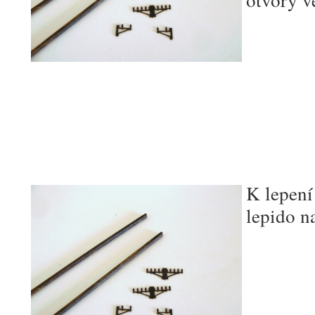
K lepení
lepido n