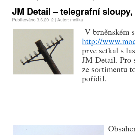
JM Detail – telegrafní sloupy,
Publikováno
3.6.2012
|
Autor:
mnitka
V brněnském s
http://www.mod
prve setkal s l
JM Detail. Pro 
ze sortimentu t
pořídil.
Obsahem 