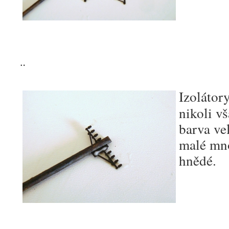
¨
Izolátor
nikoli vš
barva ve
malé mno
hnědé.