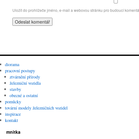
Uložit do prohlížeče jméno, e-mail a webovou stránku pro budoucí komentá
diorama
pracovní postupy
ztvárnění přírody
železniční vozidla
stavby
obecné a ostatní
pomůcky
tovární modely železničních vozidel
inspirace
kontakt
mnitka