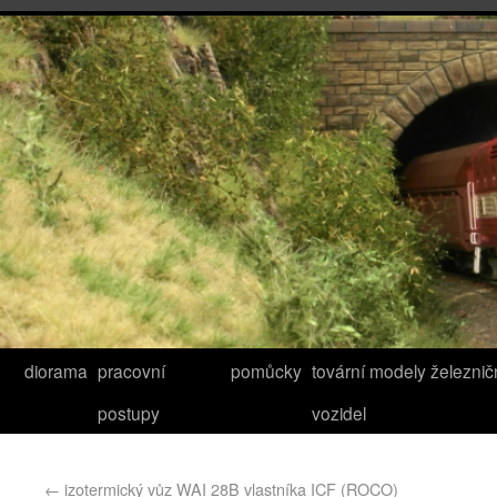
diorama
pracovní
pomůcky
tovární modely železnič
postupy
vozidel
←
izotermický vůz WAI 28B vlastníka ICF (ROCO)