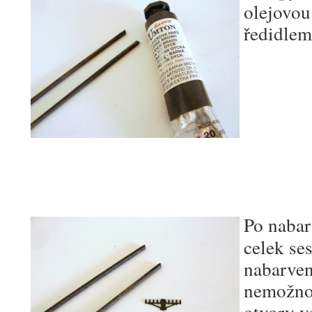
olejovou
ředidlem
Po nabar
celek ses
nabarven
nemožnos
otvory v