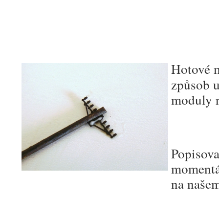
Hotové 
způsob u
moduly 
Popisova
momentál
na naše