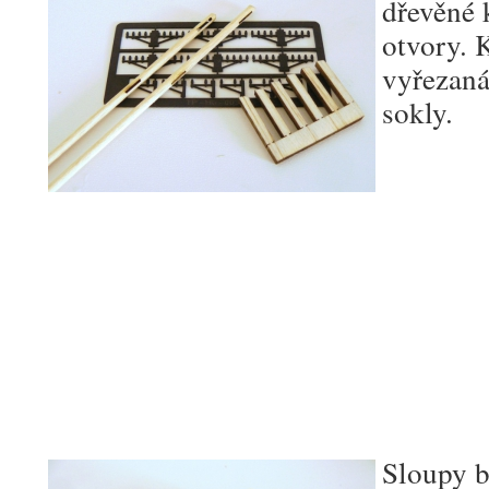
dřevěné 
otvory. 
vyřezaná
sokly.
Sloupy b