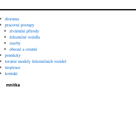
diorama
pracovní postupy
ztvárnění přírody
železniční vozidla
stavby
obecné a ostatní
pomůcky
tovární modely železničních vozidel
inspirace
kontakt
mnitka