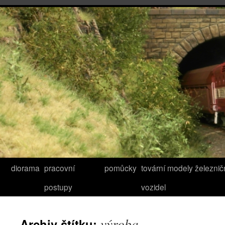
diorama
pracovní
pomůcky
tovární modely železnič
postupy
vozidel
výroba
Archiv štítku: