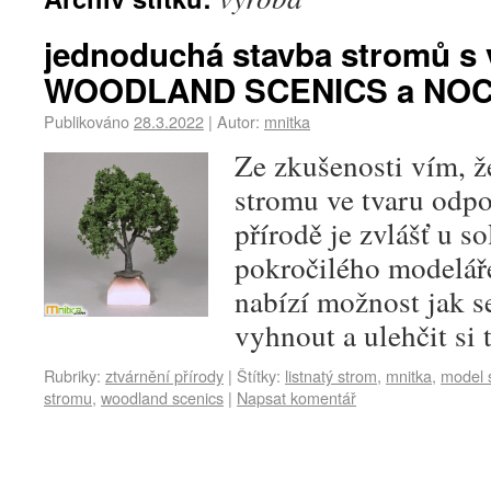
jednoduchá stavba stromů s 
WOODLAND SCENICS a NO
Publikováno
28.3.2022
|
Autor:
mnitka
Ze zkušenosti vím, ž
stromu ve tvaru odpo
přírodě je zvlášť u s
pokročilého modeláře
nabízí možnost jak se
vyhnout a ulehčit si 
Rubriky:
ztvárnění přírody
|
Štítky:
listnatý strom
,
mnitka
,
model 
stromu
,
woodland scenics
|
Napsat komentář