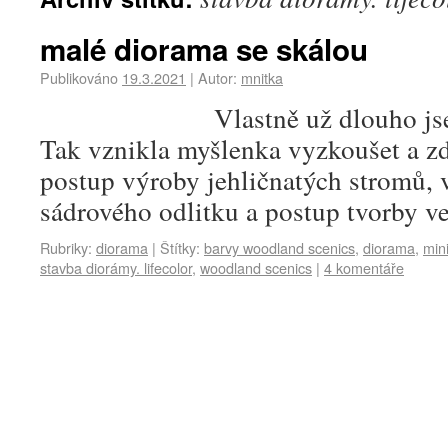
malé diorama se skálou
Publikováno
19.3.2021
|
Autor:
mnitka
Vlastně už dlouho js
Tak vznikla myšlenka vyzkoušet a z
postup výroby jehličnatých stromů, 
sádrového odlitku a postup tvorby ve
Rubriky:
diorama
|
Štítky:
barvy woodland scenics
,
diorama
,
min
stavba diorámy. lifecolor
,
woodland scenics
|
4 komentáře