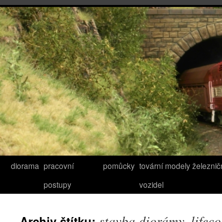
diorama
pracovní
pomůcky
tovární modely železnič
postupy
vozidel
stavba diorámy. lifeco
Archiv štítku: