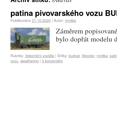
patina pivovarského vozu 
Publikováno
27.10.2020
|
Autor:
mnitka
Záměrem popisované
bylo dopřát modelu d
Rubriky:
železniční vozidla
|
Štítky:
budvar
,
lifecolor
,
mnitka
,
pati
vozu
,
weathering
|
3 komentáře