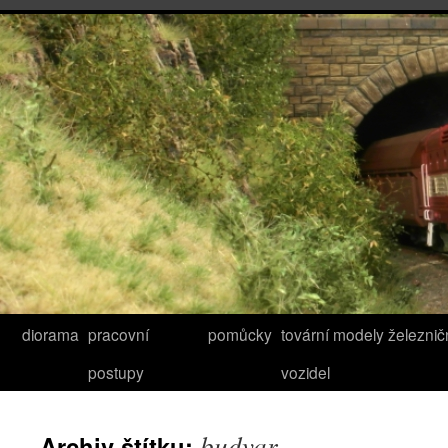
diorama
pracovní
pomůcky
tovární modely železnič
postupy
vozidel
budvar
Archiv štítku: