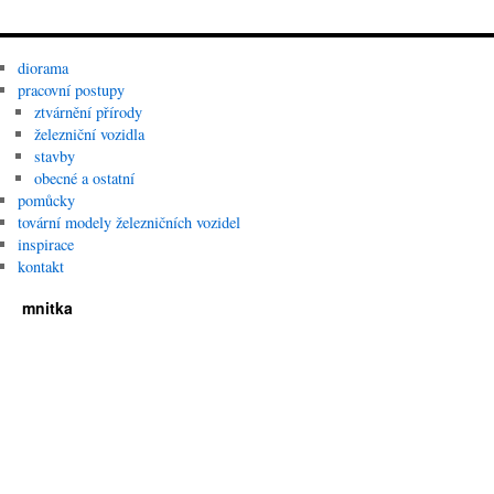
diorama
pracovní postupy
ztvárnění přírody
železniční vozidla
stavby
obecné a ostatní
pomůcky
tovární modely železničních vozidel
inspirace
kontakt
mnitka