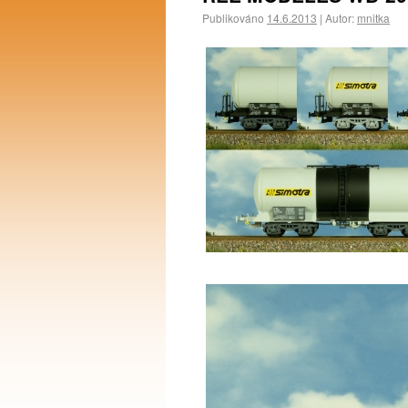
Publikováno
14.6.2013
|
Autor:
mnitka