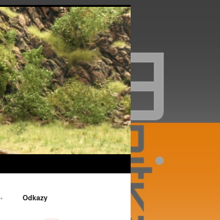
Odkazy
→