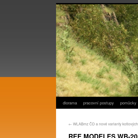
diorama
pracovní postupy
pomůcky
←
WLABmz ČD a nové varianty kotlových
REE MODELES WB-201