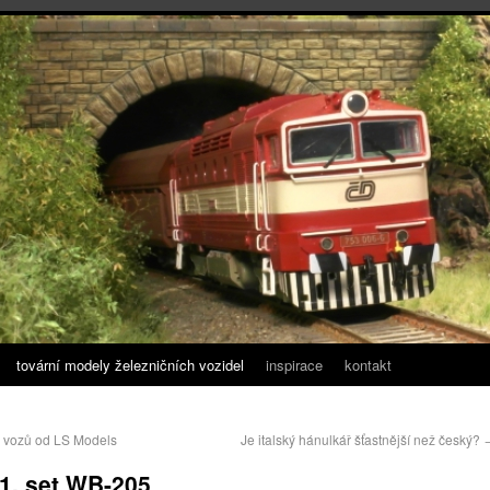
tovární modely železničních vozidel
inspirace
kontakt
 vozů od LS Models
Je italský hánulkář šťastnější než český?
, set WB-205