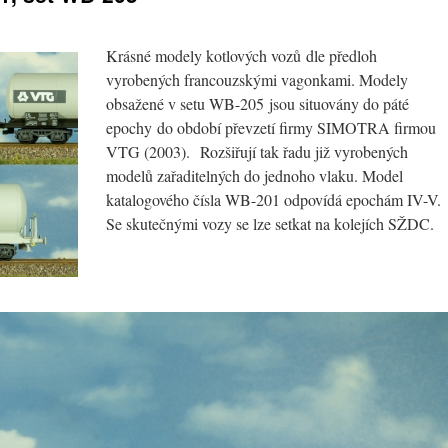
Krásné modely kotlových vozů dle předloh
vyrobených francouzskými vagonkami. Modely
obsažené v setu WB-205 jsou situovány do páté
epochy do období převzetí firmy SIMOTRA firmou
VTG (2003). Rozšiřují tak řadu již vyrobených
modelů zařaditelných do jednoho vlaku. Model
katalogového čísla WB-201 odpovídá epochám IV-V.
Se skutečnými vozy se lze setkat na kolejích SŽDC.