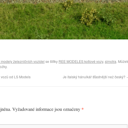
í modely železničních vozidel
se štítky
REE MODELES kotlové vozy
,
simotra
. Můžet
ožky.
 vozů od LS Models
Je italský hánulkář šťastnější než český?
*
jněna.
Vyžadované informace jsou označeny